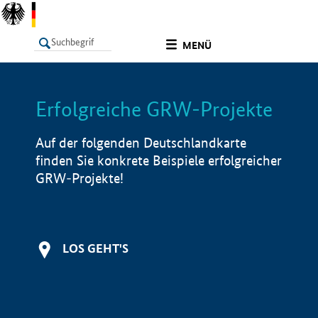
undefined
MENÜ
Erfolgreiche GRW-Projekte
LISTE
Filter
Info
Auf der folgenden Deutschlandkarte
finden Sie konkrete Beispiele erfolgreicher
GRW-Projekte!
LOS GEHT'S