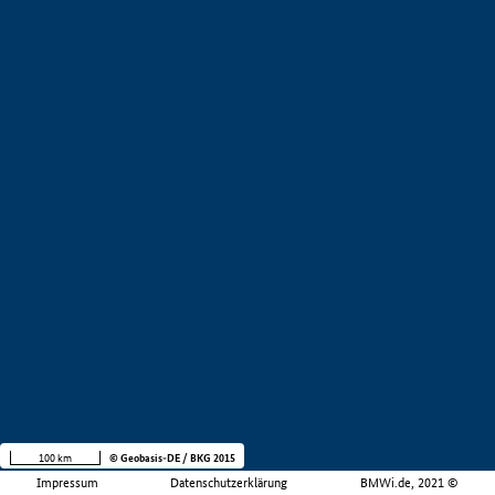
100 km
© Geobasis-DE / BKG 2015
Impressum
Datenschutzerklärung
BMWi.de, 2021 ©