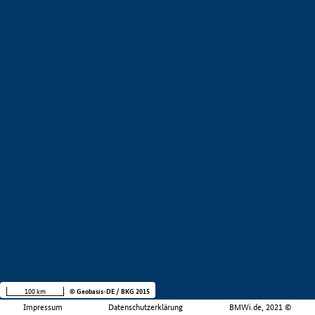
100 km
© Geobasis-DE / BKG 2015
Impressum
Datenschutzerklärung
BMWi.de, 2021 ©