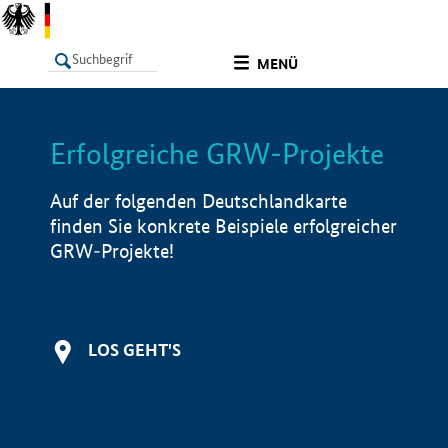
undefined
MENÜ
Erfolgreiche GRW-Projekte
LISTE
Filter
Info
Auf der folgenden Deutschlandkarte
finden Sie konkrete Beispiele erfolgreicher
GRW-Projekte!
LOS GEHT'S