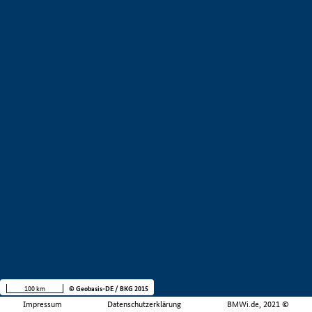
100 km
© Geobasis-DE / BKG 2015
Impressum
Datenschutzerklärung
BMWi.de, 2021 ©