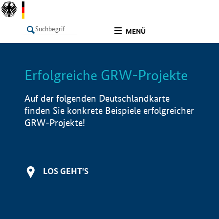
undefined
MENÜ
Erfolgreiche GRW-Projekte
LISTE
Filter
Info
Auf der folgenden Deutschlandkarte
finden Sie konkrete Beispiele erfolgreicher
GRW-Projekte!
LOS GEHT'S