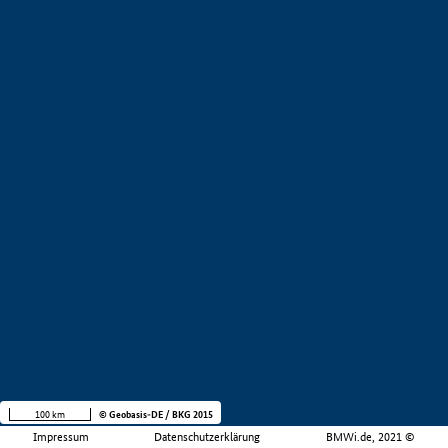
100 km
© Geobasis-DE / BKG 2015
Impressum
Datenschutzerklärung
BMWi.de, 2021 ©