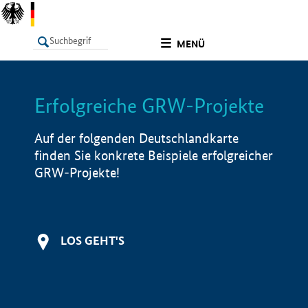
undefined
MENÜ
Erfolgreiche GRW-Projekte
LISTE
Filter
Info
Auf der folgenden Deutschlandkarte
finden Sie konkrete Beispiele erfolgreicher
GRW-Projekte!
LOS GEHT'S