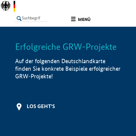
undefined
MENÜ
Erfolgreiche GRW-Projekte
LISTE
Filter
Info
Auf der folgenden Deutschlandkarte
finden Sie konkrete Beispiele erfolgreicher
GRW-Projekte!
LOS GEHT'S