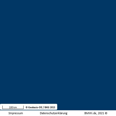
100 km
© Geobasis-DE / BKG 2015
Impressum
Datenschutzerklärung
BMWi.de, 2021 ©