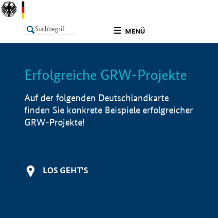
undefined
MENÜ
Erfolgreiche GRW-Projekte
LISTE
Filter
Info
Auf der folgenden Deutschlandkarte
finden Sie konkrete Beispiele erfolgreicher
GRW-Projekte!
LOS GEHT'S