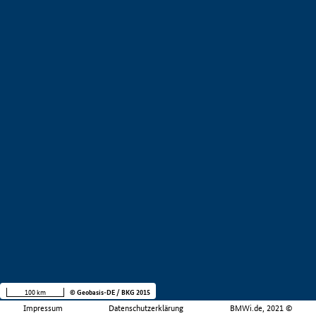
100 km
© Geobasis-DE / BKG 2015
Impressum
Datenschutzerklärung
BMWi.de, 2021 ©