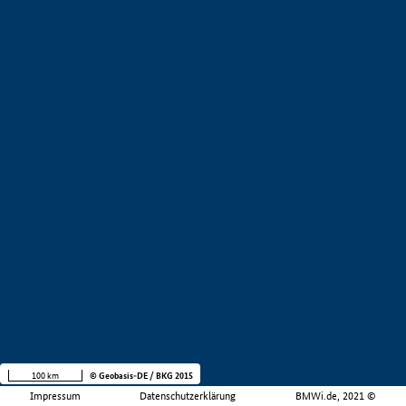
100 km
© Geobasis-DE / BKG 2015
Impressum
Datenschutzerklärung
BMWi.de, 2021 ©