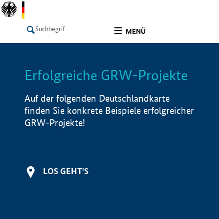
undefined
MENÜ
Erfolgreiche GRW-Projekte
LISTE
Filter
Info
Auf der folgenden Deutschlandkarte
finden Sie konkrete Beispiele erfolgreicher
GRW-Projekte!
LOS GEHT'S