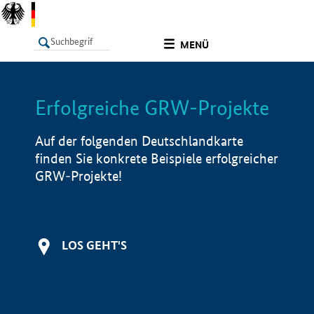
undefined
MENÜ
Erfolgreiche GRW-Projekte
LISTE
Filter
Info
Auf der folgenden Deutschlandkarte
finden Sie konkrete Beispiele erfolgreicher
GRW-Projekte!
LOS GEHT'S