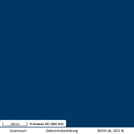
100 km
© Geobasis-DE / BKG 2015
Impressum
Datenschutzerklärung
BMWi.de, 2021 ©