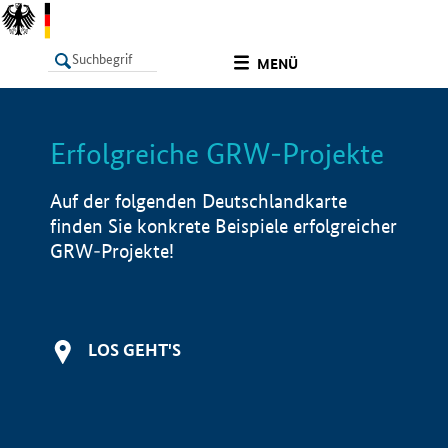
undefined
MENÜ
Erfolgreiche GRW-Projekte
LISTE
Filter
Info
Auf der folgenden Deutschlandkarte
finden Sie konkrete Beispiele erfolgreicher
GRW-Projekte!
LOS GEHT'S