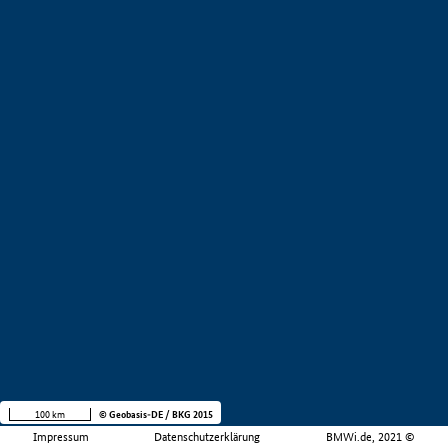
100 km
© Geobasis-DE / BKG 2015
Impressum
Datenschutzerklärung
BMWi.de, 2021 ©