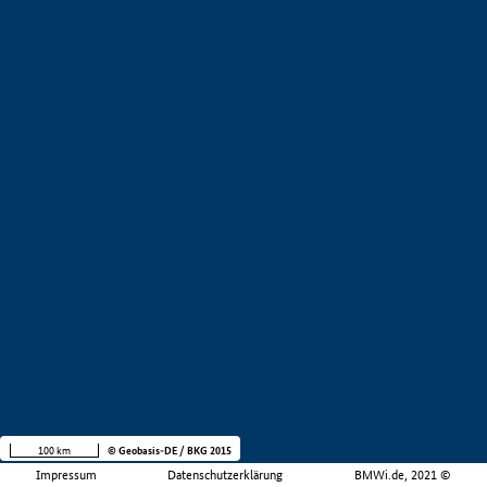
100 km
© Geobasis-DE / BKG 2015
Impressum
Datenschutzerklärung
BMWi.de, 2021 ©