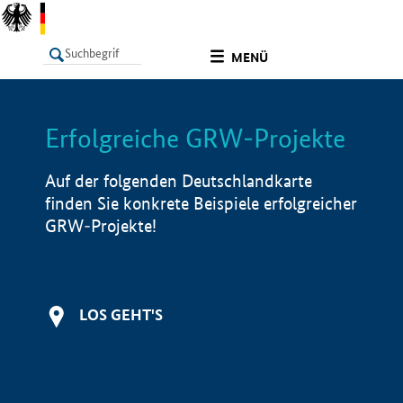
undefined
MENÜ
Erfolgreiche GRW-Projekte
LISTE
Filter
Info
Auf der folgenden Deutschlandkarte
finden Sie konkrete Beispiele erfolgreicher
GRW-Projekte!
LOS GEHT'S