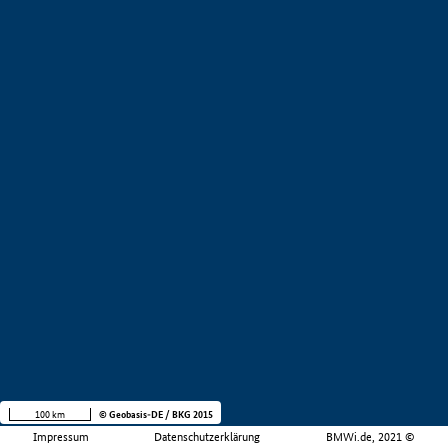
100 km
© Geobasis-DE / BKG 2015
Impressum
Datenschutzerklärung
BMWi.de, 2021 ©