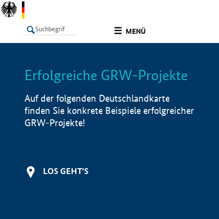
undefined
MENÜ
Erfolgreiche GRW-Projekte
LISTE
Filter
Info
Auf der folgenden Deutschlandkarte
finden Sie konkrete Beispiele erfolgreicher
GRW-Projekte!
LOS GEHT'S