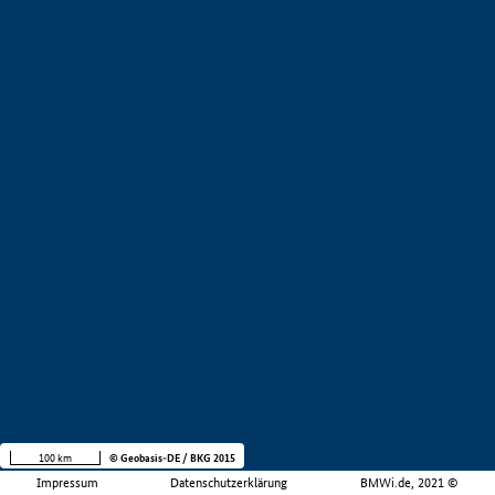
100 km
© Geobasis-DE / BKG 2015
Impressum
Datenschutzerklärung
BMWi.de, 2021 ©