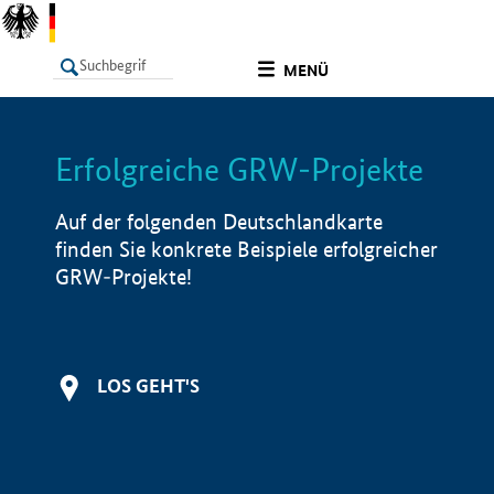
undefined
MENÜ
Erfolgreiche GRW-Projekte
LISTE
Filter
Info
Auf der folgenden Deutschlandkarte
finden Sie konkrete Beispiele erfolgreicher
GRW-Projekte!
LOS GEHT'S