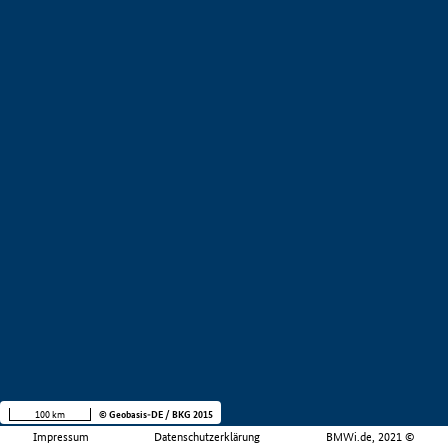
100 km
© Geobasis-DE / BKG 2015
Impressum
Datenschutzerklärung
BMWi.de, 2021 ©