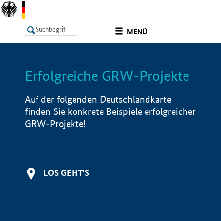
undefined
MENÜ
Erfolgreiche GRW-Projekte
LISTE
Filter
Info
Auf der folgenden Deutschlandkarte
finden Sie konkrete Beispiele erfolgreicher
GRW-Projekte!
LOS GEHT'S