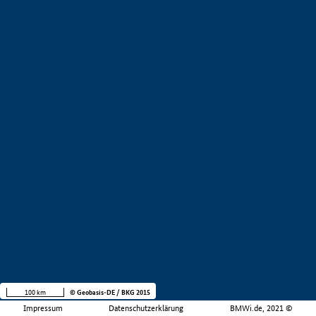
100 km
© Geobasis-DE / BKG 2015
Impressum
Datenschutzerklärung
BMWi.de, 2021 ©