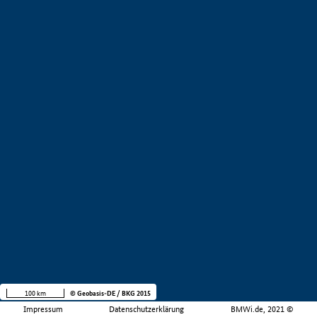
100 km
© Geobasis-DE / BKG 2015
Impressum
Datenschutzerklärung
BMWi.de, 2021 ©