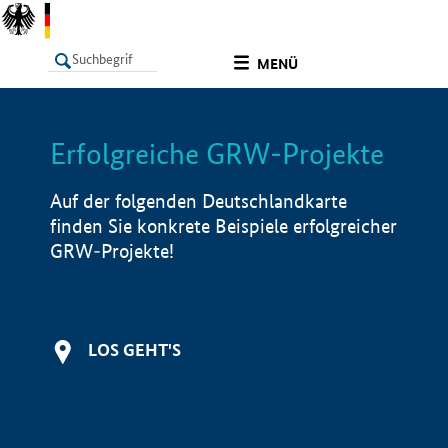
undefined
MENÜ
Erfolgreiche GRW-Projekte
LISTE
Filter
Info
Auf der folgenden Deutschlandkarte
finden Sie konkrete Beispiele erfolgreicher
GRW-Projekte!
LOS GEHT'S