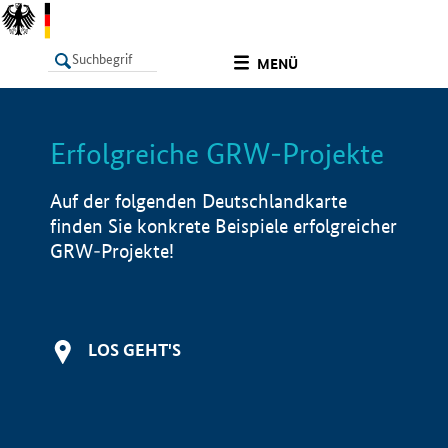
undefined
MENÜ
Erfolgreiche GRW-Projekte
LISTE
Filter
Info
Auf der folgenden Deutschlandkarte
finden Sie konkrete Beispiele erfolgreicher
GRW-Projekte!
LOS GEHT'S