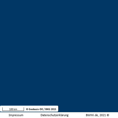
100 km
© Geobasis-DE / BKG 2015
Impressum
Datenschutzerklärung
BMWi.de, 2021 ©