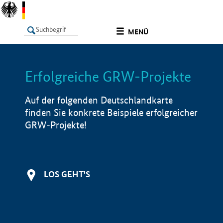
undefined
MENÜ
Erfolgreiche GRW-Projekte
LISTE
Filter
Info
Auf der folgenden Deutschlandkarte
finden Sie konkrete Beispiele erfolgreicher
GRW-Projekte!
LOS GEHT'S