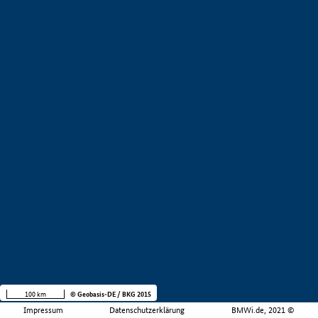
100 km
© Geobasis-DE / BKG 2015
Impressum
Datenschutzerklärung
BMWi.de, 2021 ©