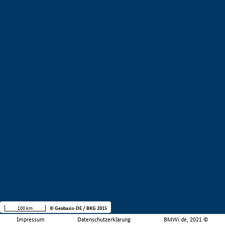
100 km
© Geobasis-DE / BKG 2015
Impressum
Datenschutzerklärung
BMWi.de, 2021 ©