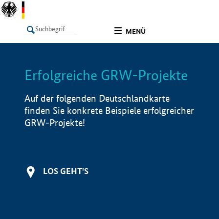
undefined
MENÜ
Erfolgreiche GRW-Projekte
LISTE
Filter
Info
Auf der folgenden Deutschlandkarte
finden Sie konkrete Beispiele erfolgreicher
GRW-Projekte!
LOS GEHT'S