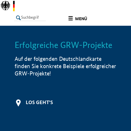
undefined
MENÜ
Erfolgreiche GRW-Projekte
LISTE
Filter
Info
Auf der folgenden Deutschlandkarte
finden Sie konkrete Beispiele erfolgreicher
GRW-Projekte!
LOS GEHT'S