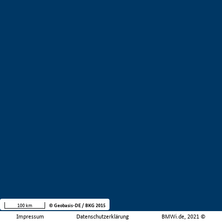
100 km
© Geobasis-DE / BKG 2015
Impressum
Datenschutzerklärung
BMWi.de, 2021 ©