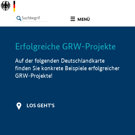
undefined
MENÜ
Erfolgreiche GRW-Projekte
LISTE
Filter
Info
Auf der folgenden Deutschlandkarte
finden Sie konkrete Beispiele erfolgreicher
GRW-Projekte!
LOS GEHT'S