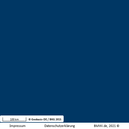
100 km
© Geobasis-DE / BKG 2015
Impressum
Datenschutzerklärung
BMWi.de, 2021 ©