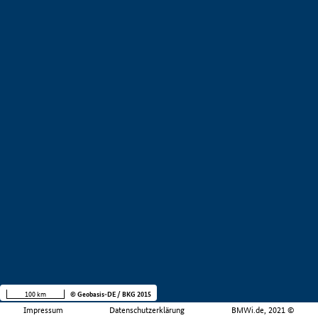
100 km
© Geobasis-DE / BKG 2015
Impressum
Datenschutzerklärung
BMWi.de, 2021 ©