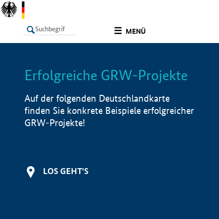
undefined
MENÜ
Erfolgreiche GRW-Projekte
LISTE
Filter
Info
Auf der folgenden Deutschlandkarte
finden Sie konkrete Beispiele erfolgreicher
GRW-Projekte!
LOS GEHT'S