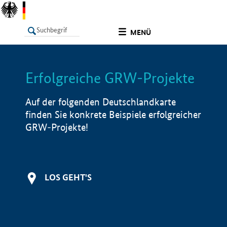
undefined
MENÜ
Erfolgreiche GRW-Projekte
LISTE
Filter
Info
Auf der folgenden Deutschlandkarte
finden Sie konkrete Beispiele erfolgreicher
GRW-Projekte!
LOS GEHT'S