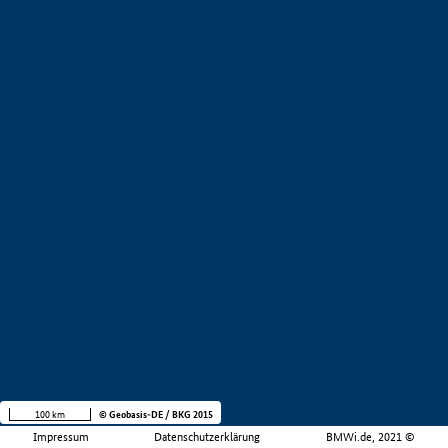
100 km
© Geobasis-DE / BKG 2015
Impressum
Datenschutzerklärung
BMWi.de, 2021 ©