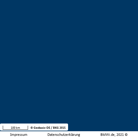
100 km
© Geobasis-DE / BKG 2015
Impressum
Datenschutzerklärung
BMWi.de, 2021 ©