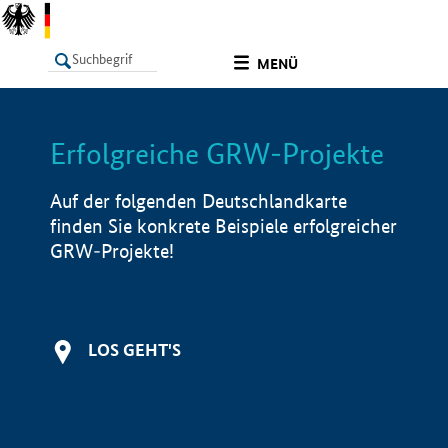
undefined
MENÜ
Erfolgreiche GRW-Projekte
LISTE
Filter
Info
Auf der folgenden Deutschlandkarte
finden Sie konkrete Beispiele erfolgreicher
GRW-Projekte!
LOS GEHT'S