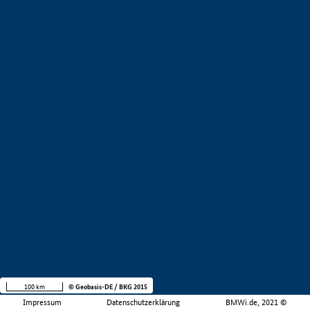
100 km
© Geobasis-DE / BKG 2015
Impressum
Datenschutzerklärung
BMWi.de, 2021 ©