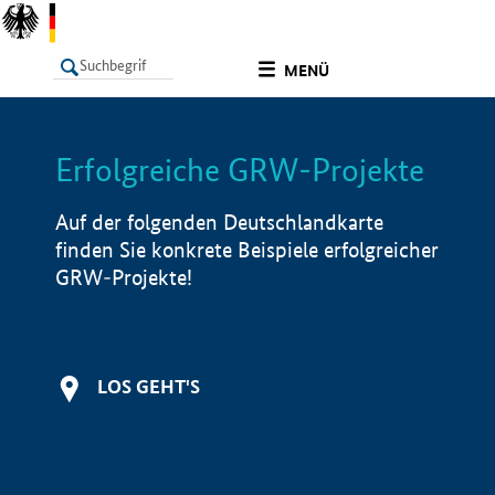
undefined
MENÜ
Erfolgreiche GRW-Projekte
LISTE
Filter
Info
Auf der folgenden Deutschlandkarte
finden Sie konkrete Beispiele erfolgreicher
GRW-Projekte!
LOS GEHT'S