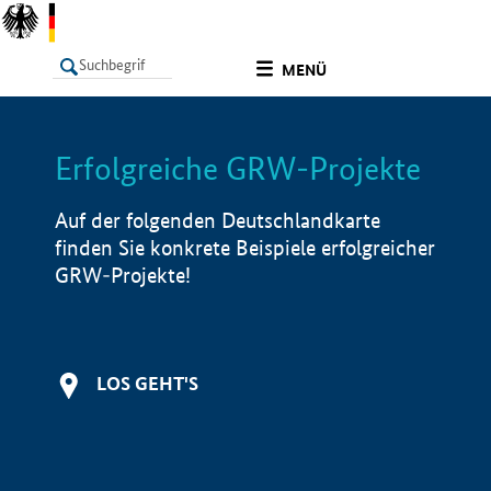
undefined
MENÜ
Erfolgreiche GRW-Projekte
LISTE
Filter
Info
Auf der folgenden Deutschlandkarte
finden Sie konkrete Beispiele erfolgreicher
GRW-Projekte!
LOS GEHT'S