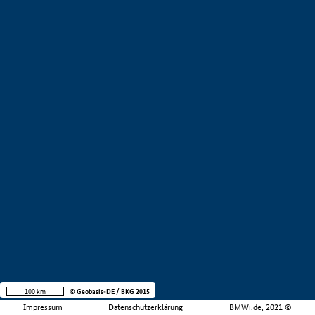
100 km
© Geobasis-DE / BKG 2015
Impressum
Datenschutzerklärung
BMWi.de, 2021 ©