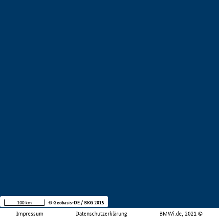
100 km
© Geobasis-DE / BKG 2015
Impressum
Datenschutzerklärung
BMWi.de, 2021 ©