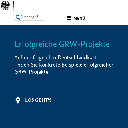
undefined
MENÜ
Erfolgreiche GRW-Projekte
LISTE
Filter
Info
Auf der folgenden Deutschlandkarte
finden Sie konkrete Beispiele erfolgreicher
GRW-Projekte!
LOS GEHT'S