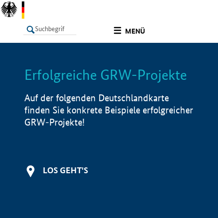
undefined
MENÜ
Erfolgreiche GRW-Projekte
LISTE
Filter
Info
Auf der folgenden Deutschlandkarte
finden Sie konkrete Beispiele erfolgreicher
GRW-Projekte!
LOS GEHT'S