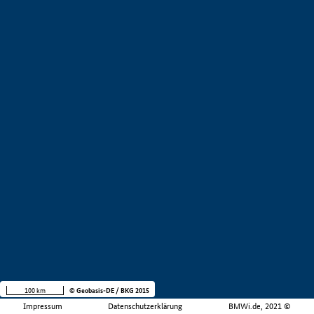
100 km
© Geobasis-DE / BKG 2015
Impressum
Datenschutzerklärung
BMWi.de, 2021 ©