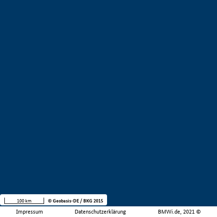
100 km
© Geobasis-DE / BKG 2015
Impressum
Datenschutzerklärung
BMWi.de, 2021 ©