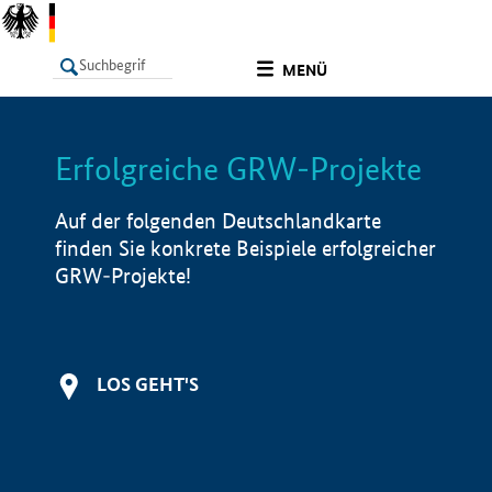
undefined
MENÜ
Erfolgreiche GRW-Projekte
LISTE
Filter
Info
Auf der folgenden Deutschlandkarte
finden Sie konkrete Beispiele erfolgreicher
GRW-Projekte!
LOS GEHT'S