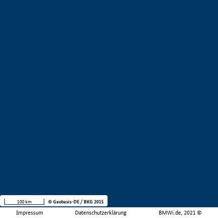
100 km
© Geobasis-DE / BKG 2015
Impressum
Datenschutzerklärung
BMWi.de, 2021 ©