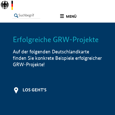
undefined
MENÜ
Erfolgreiche GRW-Projekte
LISTE
Filter
Info
Auf der folgenden Deutschlandkarte
finden Sie konkrete Beispiele erfolgreicher
GRW-Projekte!
LOS GEHT'S