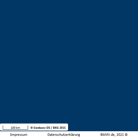
100 km
© Geobasis-DE / BKG 2015
Impressum
Datenschutzerklärung
BMWi.de, 2021 ©