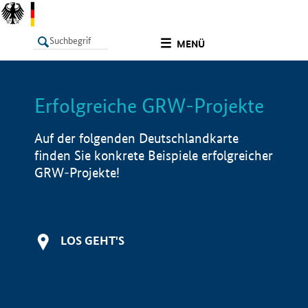
undefined
MENÜ
Erfolgreiche GRW-Projekte
LISTE
Filter
Info
Auf der folgenden Deutschlandkarte
finden Sie konkrete Beispiele erfolgreicher
GRW-Projekte!
LOS GEHT'S