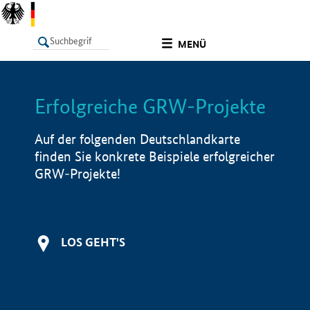
undefined
MENÜ
Erfolgreiche GRW-Projekte
LISTE
Filter
Info
Auf der folgenden Deutschlandkarte
finden Sie konkrete Beispiele erfolgreicher
GRW-Projekte!
LOS GEHT'S