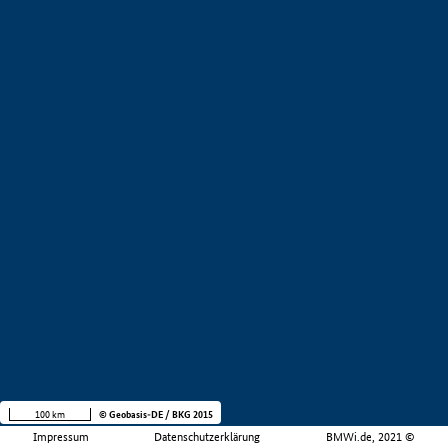
100 km
© Geobasis-DE / BKG 2015
Impressum
Datenschutzerklärung
BMWi.de, 2021 ©