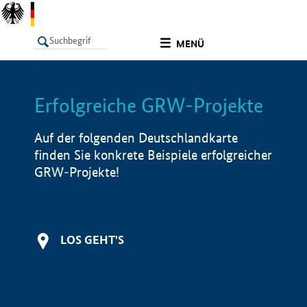
undefined
MENÜ
Erfolgreiche GRW-Projekte
LISTE
Filter
Info
Auf der folgenden Deutschlandkarte
finden Sie konkrete Beispiele erfolgreicher
GRW-Projekte!
LOS GEHT'S