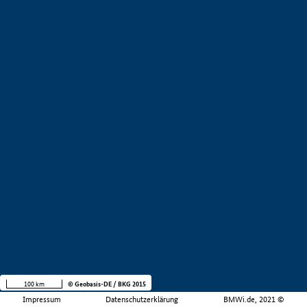
100 km
© Geobasis-DE / BKG 2015
Impressum
Datenschutzerklärung
BMWi.de, 2021 ©