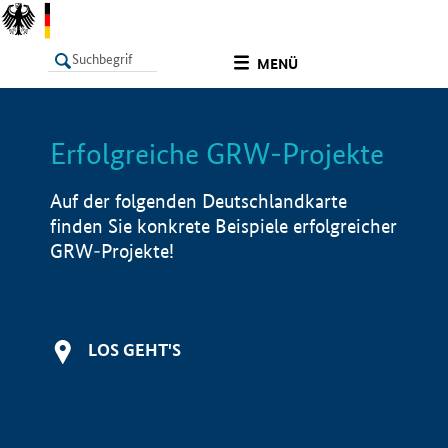
undefined
MENÜ
Erfolgreiche GRW-Projekte
LISTE
Filter
Info
Auf der folgenden Deutschlandkarte
finden Sie konkrete Beispiele erfolgreicher
GRW-Projekte!
LOS GEHT'S