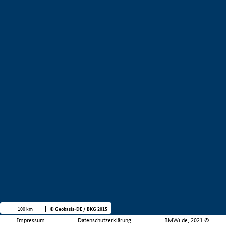
100 km
© Geobasis-DE / BKG 2015
Impressum
Datenschutzerklärung
BMWi.de, 2021 ©