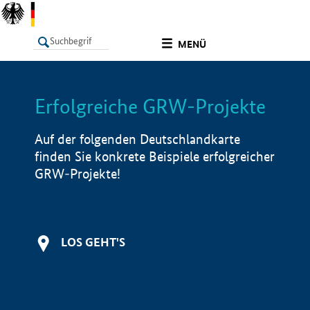
undefined
MENÜ
Erfolgreiche GRW-Projekte
LISTE
Filter
Info
Auf der folgenden Deutschlandkarte
finden Sie konkrete Beispiele erfolgreicher
GRW-Projekte!
LOS GEHT'S