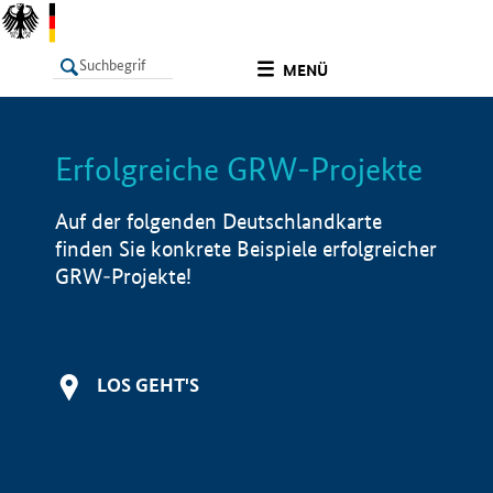
undefined
MENÜ
Erfolgreiche GRW-Projekte
LISTE
Filter
Info
Auf der folgenden Deutschlandkarte
finden Sie konkrete Beispiele erfolgreicher
GRW-Projekte!
LOS GEHT'S