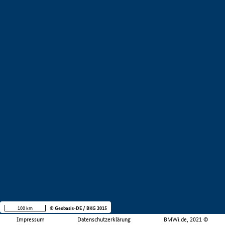
100 km
© Geobasis-DE / BKG 2015
Impressum
Datenschutzerklärung
BMWi.de, 2021 ©