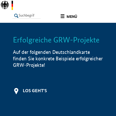
undefined
MENÜ
Erfolgreiche GRW-Projekte
LISTE
Filter
Info
Auf der folgenden Deutschlandkarte
finden Sie konkrete Beispiele erfolgreicher
GRW-Projekte!
LOS GEHT'S