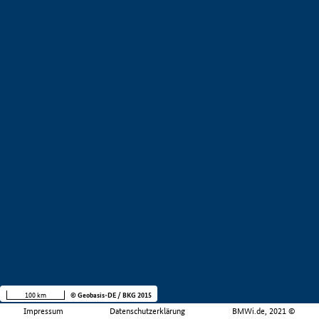
100 km
© Geobasis-DE / BKG 2015
Impressum
Datenschutzerklärung
BMWi.de, 2021 ©