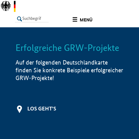
undefined
MENÜ
Erfolgreiche GRW-Projekte
LISTE
Filter
Info
Auf der folgenden Deutschlandkarte
finden Sie konkrete Beispiele erfolgreicher
GRW-Projekte!
LOS GEHT'S