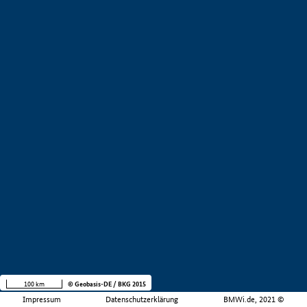
100 km
© Geobasis-DE / BKG 2015
Impressum
Datenschutzerklärung
BMWi.de, 2021 ©