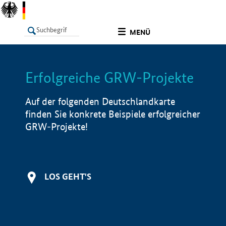
undefined
MENÜ
Erfolgreiche GRW-Projekte
LISTE
Filter
Info
Auf der folgenden Deutschlandkarte
finden Sie konkrete Beispiele erfolgreicher
GRW-Projekte!
LOS GEHT'S