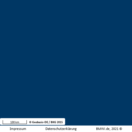
100 km
© Geobasis-DE / BKG 2015
Impressum
Datenschutzerklärung
BMWi.de, 2021 ©