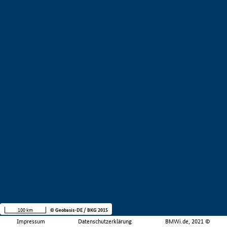
100 km
© Geobasis-DE / BKG 2015
Impressum
Datenschutzerklärung
BMWi.de, 2021 ©