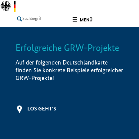
undefined
MENÜ
Erfolgreiche GRW-Projekte
LISTE
Filter
Info
Auf der folgenden Deutschlandkarte
finden Sie konkrete Beispiele erfolgreicher
GRW-Projekte!
LOS GEHT'S