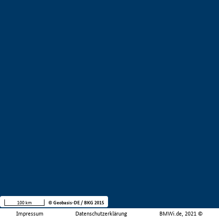
100 km
© Geobasis-DE / BKG 2015
Impressum
Datenschutzerklärung
BMWi.de, 2021 ©