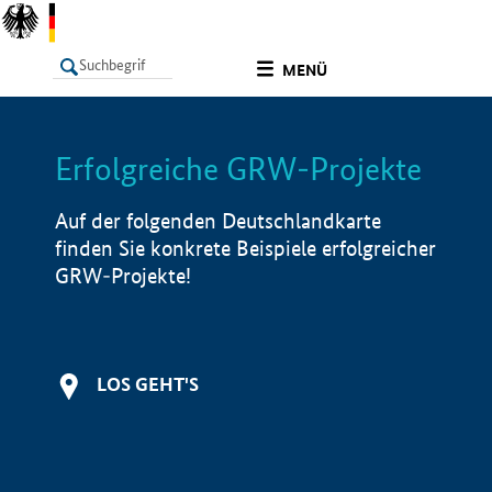
undefined
MENÜ
Erfolgreiche GRW-Projekte
LISTE
Filter
Info
Auf der folgenden Deutschlandkarte
finden Sie konkrete Beispiele erfolgreicher
GRW-Projekte!
LOS GEHT'S