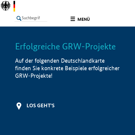
undefined
MENÜ
Erfolgreiche GRW-Projekte
LISTE
Filter
Info
Auf der folgenden Deutschlandkarte
finden Sie konkrete Beispiele erfolgreicher
GRW-Projekte!
LOS GEHT'S