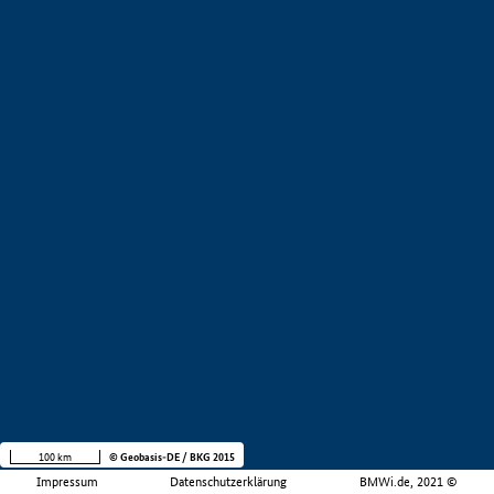
100 km
© Geobasis-DE / BKG 2015
Impressum
Datenschutzerklärung
BMWi.de, 2021 ©