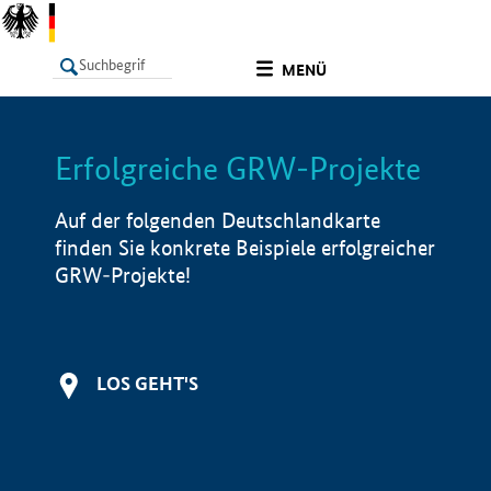
undefined
MENÜ
Erfolgreiche GRW-Projekte
LISTE
Filter
Info
Auf der folgenden Deutschlandkarte
finden Sie konkrete Beispiele erfolgreicher
GRW-Projekte!
LOS GEHT'S