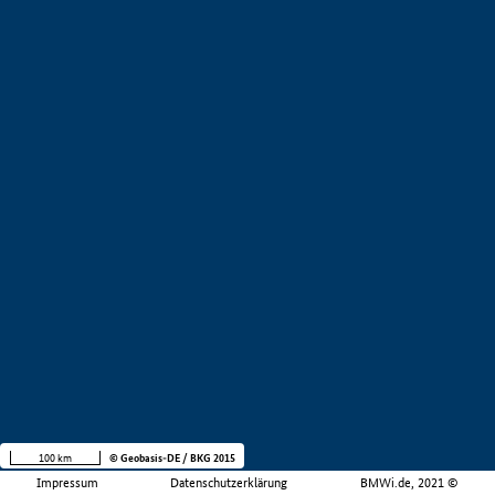
100 km
© Geobasis-DE / BKG 2015
Impressum
Datenschutzerklärung
BMWi.de, 2021 ©