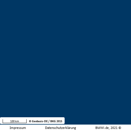
100 km
© Geobasis-DE / BKG 2015
Impressum
Datenschutzerklärung
BMWi.de, 2021 ©