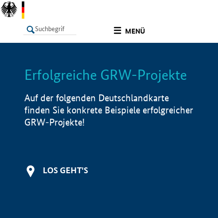
undefined
MENÜ
Erfolgreiche GRW-Projekte
LISTE
Filter
Info
Auf der folgenden Deutschlandkarte
finden Sie konkrete Beispiele erfolgreicher
GRW-Projekte!
LOS GEHT'S