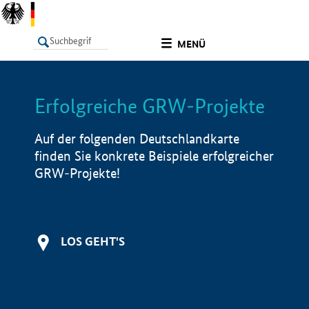
undefined
MENÜ
Erfolgreiche GRW-Projekte
LISTE
Filter
Info
Auf der folgenden Deutschlandkarte
finden Sie konkrete Beispiele erfolgreicher
GRW-Projekte!
LOS GEHT'S