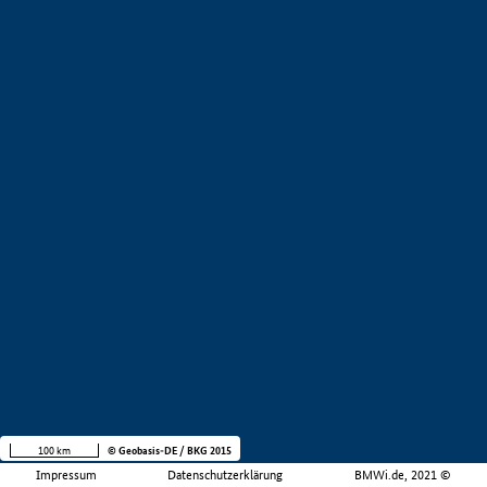
100 km
© Geobasis-DE / BKG 2015
Impressum
Datenschutzerklärung
BMWi.de, 2021 ©