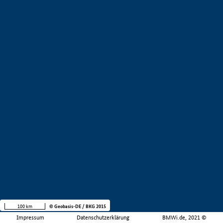
100 km
© Geobasis-DE / BKG 2015
Impressum
Datenschutzerklärung
BMWi.de, 2021 ©