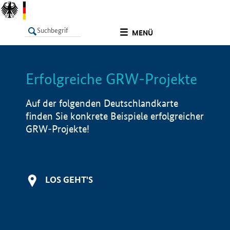
undefined
MENÜ
Erfolgreiche GRW-Projekte
LISTE
Filter
Info
Auf der folgenden Deutschlandkarte
finden Sie konkrete Beispiele erfolgreicher
GRW-Projekte!
LOS GEHT'S