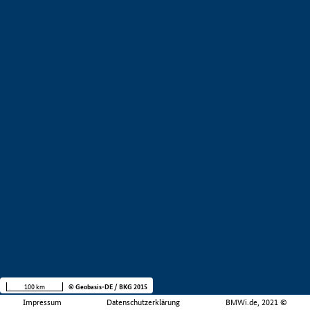
100 km
© Geobasis-DE / BKG 2015
Impressum
Datenschutzerklärung
BMWi.de, 2021 ©