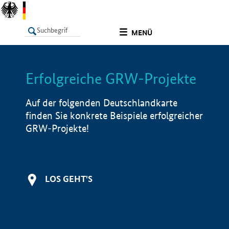
undefined
MENÜ
Erfolgreiche GRW-Projekte
LISTE
Filter
Info
Auf der folgenden Deutschlandkarte
finden Sie konkrete Beispiele erfolgreicher
GRW-Projekte!
LOS GEHT'S