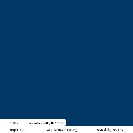
100 km
© Geobasis-DE / BKG 2015
Impressum
Datenschutzerklärung
BMWi.de, 2021 ©