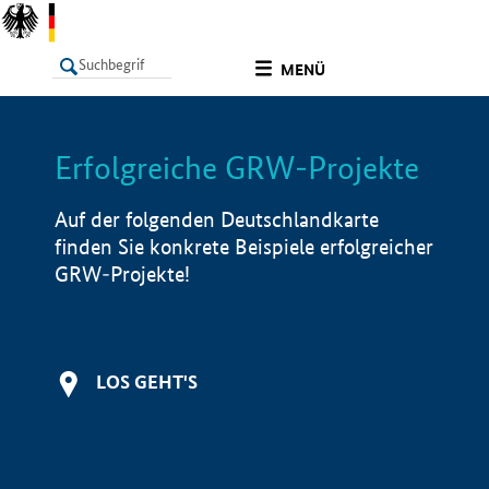
undefined
MENÜ
Erfolgreiche GRW-Projekte
LISTE
Filter
Info
Auf der folgenden Deutschlandkarte
finden Sie konkrete Beispiele erfolgreicher
GRW-Projekte!
LOS GEHT'S