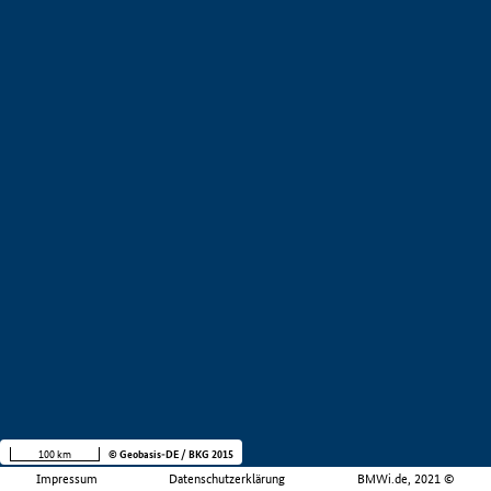
100 km
© Geobasis-DE / BKG 2015
Impressum
Datenschutzerklärung
BMWi.de, 2021 ©