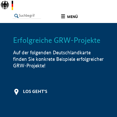
undefined
MENÜ
Erfolgreiche GRW-Projekte
LISTE
Filter
Info
Auf der folgenden Deutschlandkarte
finden Sie konkrete Beispiele erfolgreicher
GRW-Projekte!
LOS GEHT'S