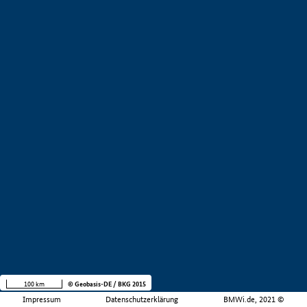
100 km
© Geobasis-DE / BKG 2015
Impressum
Datenschutzerklärung
BMWi.de, 2021 ©