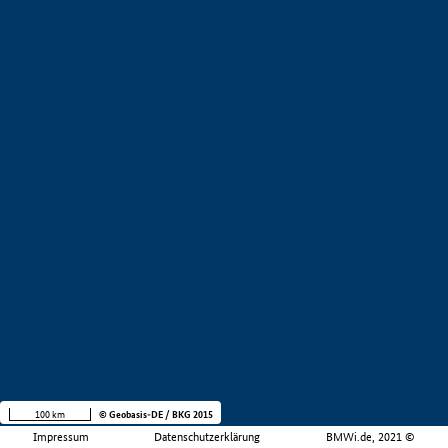
100 km
© Geobasis-DE / BKG 2015
Impressum
Datenschutzerklärung
BMWi.de, 2021 ©