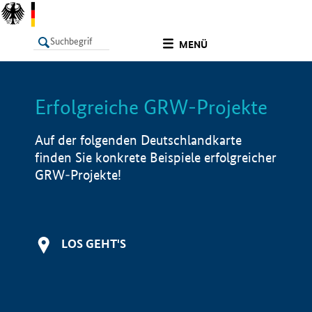
undefined
MENÜ
Erfolgreiche GRW-Projekte
LISTE
Filter
Info
Auf der folgenden Deutschlandkarte
finden Sie konkrete Beispiele erfolgreicher
GRW-Projekte!
LOS GEHT'S